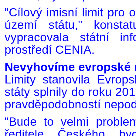
"Cílový imisní limit pro
území státu," konsta
vypracovala státní in
prostředí CENIA.
Nevyhovíme evropské
Limity stanovila Evrop
státy splnily do roku 20
pravděpodobností nepod
"Bude to velmi problem
ředitele Českého hyd