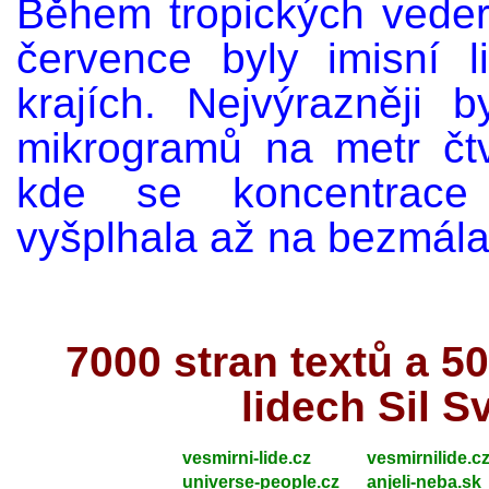
Během tropických veder
července byly imisní l
krajích. Nejvýrazněji
mikrogramů na metr čt
kde se koncentrace
vyšplhala až na bezmál
7000 stran textů a 
lidech Sil S
vesmirni-lide.cz
vesmirnilide.c
universe-people.cz
anjeli-neba.sk