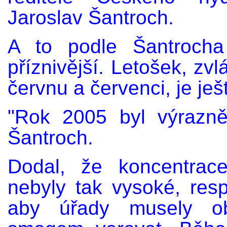
Jaroslav Šantroch.
A to podle Šantrocha
příznivější. Letošek, zv
červnu a červenci, je ješ
"Rok 2005 byl výrazně
Šantroch.
Dodal, že koncentrac
nebyly tak vysoké, respe
aby úřady musely ob