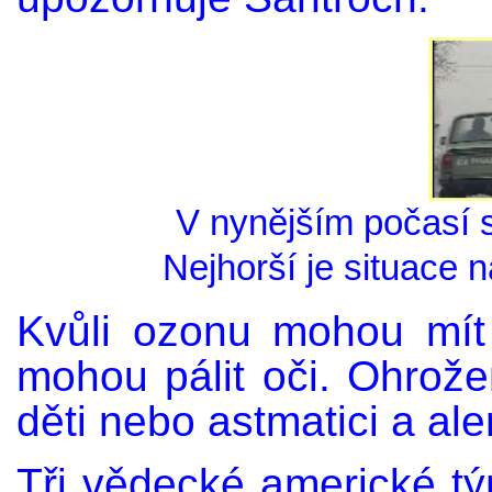
V nynějším počasí 
Nejhorší je situace 
Kvůli ozonu mohou mít 
mohou pálit oči. Ohrožen
děti nebo astmatici a aler
Tři vědecké americké tý