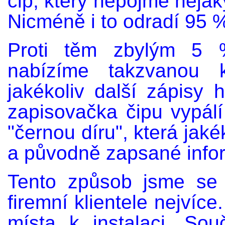
čip, který nepojme nějak
Nicméně i to odradí 95 
Proti těm zbylým 5 %
nabízíme takzvanou k
jakékoliv další zápis
zapisovačka čipu vypál
"černou díru", která jaké
a původně zapsané info
Tento způsob jsme se 
firemní klientele nejvíc
místa k instalaci. Sou