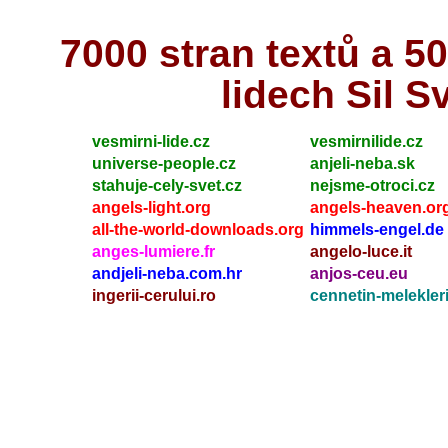
7000 stran textů a 
lidech Sil S
vesmirni-lide.cz
vesmirnilide.cz
universe-people.cz
anjeli-neba.sk
stahuje-cely-svet.cz
nejsme-otroci.cz
angels-light.org
angels-heaven.or
all-the-world-downloads.org
himmels-engel.de
anges-lumiere.fr
angelo-luce.it
andjeli-neba.com.hr
anjos-ceu.eu
ingerii-cerului.ro
cennetin-melekleri