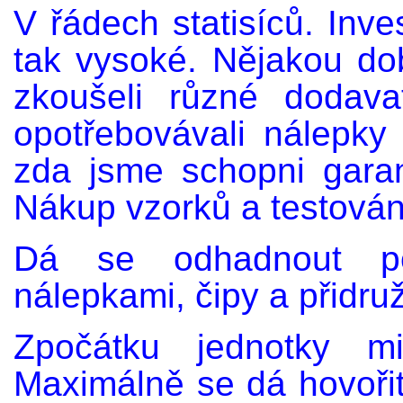
V řádech statisíců. Inv
tak vysoké. Nějakou do
zkoušeli různé dodava
opotřebovávali nálepky
zda jsme schopni garan
Nákup vzorků a testování
Dá se odhadnout pot
nálepkami, čipy a přidru
Zpočátku jednotky mi
Maximálně se dá hovořit