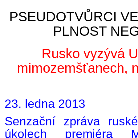
PSEUDOTVŮRCI VEL
PLNOST NEG
Rusko vyzývá U
mimozemšťanech, n
23. ledna 2013
Senzační zpráva ruské
úkolech premiéra 