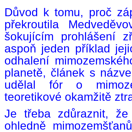
Důvod k tomu, proč záp
překroutila Medveděv
šokujícím prohlášení 
aspoň jeden příklad jej
odhalení mimozemského 
planetě, článek s náz
udělal fór o mimoze
teoretikové okamžitě ztrat
Je třeba zdůraznit, že
ohledně mimozemšťanů