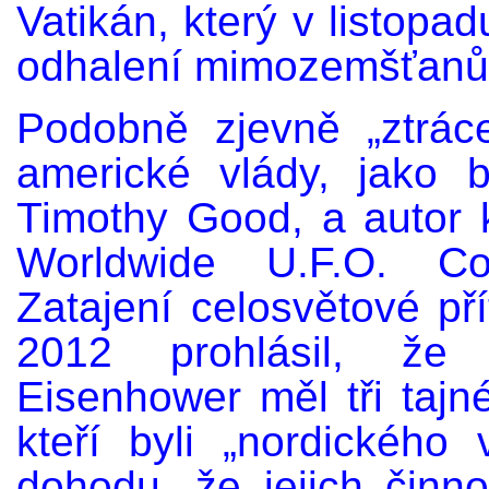
Vatikán, který v listopa
odhalení mimozemšťanů
Podobně zjevně „ztráce
americké vlády, jako 
Timothy Good, a autor 
Worldwide U.F.O. Cov
Zatajení celosvětové př
2012 prohlásil, že 
Eisenhower měl tři taj
kteří byli „nordického
dohodu, že jejich čin