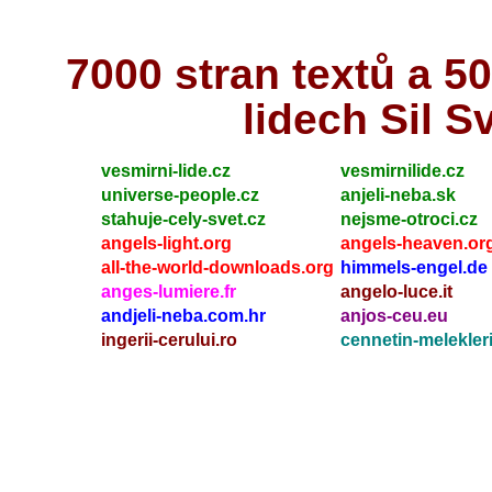
7000 stran textů a 
lidech Sil S
vesmirni-lide.cz
vesmirnilide.cz
universe-people.cz
anjeli-neba.sk
stahuje-cely-svet.cz
nejsme-otroci.cz
angels-light.org
angels-heaven.or
all-the-world-downloads.org
himmels-engel.de
anges-lumiere.fr
angelo-luce.it
andjeli-neba.com.hr
anjos-ceu.eu
ingerii-cerului.ro
cennetin-melekleri