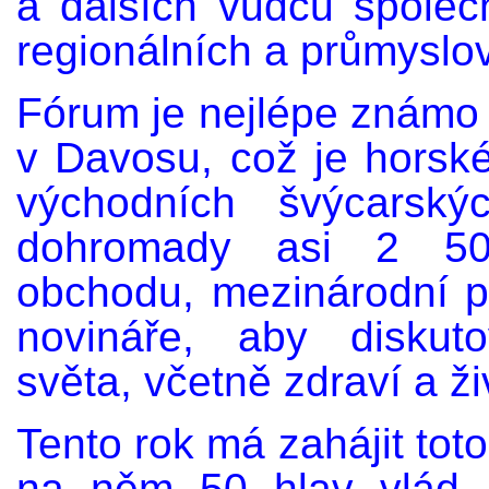
a dalších vůdců společn
regionálních a průmyslov
Fórum je nejlépe známo
v Davosu, což je horsk
východních švýcarský
dohromady asi 2 500 
obchodu, mezinárodní pol
novináře, aby diskuto
světa, včetně zdraví a ži
Tento rok má zahájit to
na něm 50 hlav vlád,