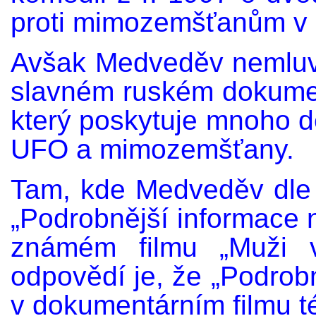
proti mimozemšťanům v
Avšak Medveděv nemluvi
slavném ruském dokumen
který poskytuje mnoho de
UFO a mimozemšťany.
Tam, kde Medveděv dle 
„Podrobnější informace 
známém filmu „Muži v
odpovědí je, že „Podrob
v dokumentárním filmu t