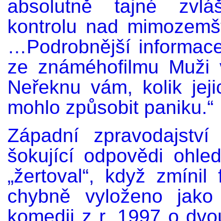
absolutně tajné zvlá
kontrolu nad mimozemš
…Podrobnější informace
ze známéhofilmu Muži
Neřeknu vám, kolik jej
mohlo způsobit paniku.“
Západní zpravodajství
šokující odpovědi ohl
„žertoval“, když zmínil
chybně vyloženo jako
komedii z r. 1997 o dvo