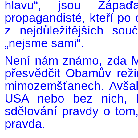
hlavu“, jsou Zápaď
propagandisté, kteří po c
z nejdůležitějších souč
„nejsme sami“.
Není nám známo, zda M
přesvědčit Obamův rež
mimozemšťanech. Avša
USA nebo bez nich, K
sdělování pravdy o tom,
pravda.