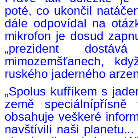
poté, co ukončil natáčen
dále odpovídal na otázk
mikrofon je dosud zapnu
„prezident dostá
mimozemšťanech, když
ruského jaderného arzen
„Spolus kufříkem s jade
země speciálnípřísně 
obsahuje veškeré infor
navštívili naši planetu.