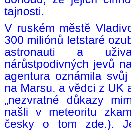
tajnosti.
V ruském městě Vladiv
300 miliónů letstaré ozu
astronauti a uživ
nárůstpodivných jevů n
agentura oznámila svůj
na Marsu, a vědci z UK a 
„nezvratné důkazy mim
našli v meteoritu zka
česky o tom zde.). Je