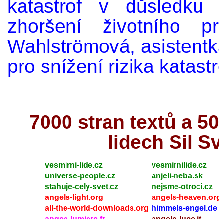
katastrof v důsledku
zhoršení životního pr
Wahlströmová, asistent
pro snížení rizika katastr
7000 stran textů a 
lidech Sil S
vesmirni-lide.cz
vesmirnilide.cz
universe-people.cz
anjeli-neba.sk
stahuje-cely-svet.cz
nejsme-otroci.cz
angels-light.org
angels-heaven.or
all-the-world-downloads.org
himmels-engel.de
anges-lumiere.fr
angelo-luce.it