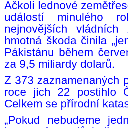
Ačkoli lednové zemětřesen
událostí minulého r
nejnovějších vládních 
hmotná škoda činila „jen
Pákistánu během červe
za 9,5 miliardy dolarů.
Z 373 zaznamenaných př
roce jich 22 postihlo Č
Celkem se přírodní katast
„Pokud nebudeme jedna