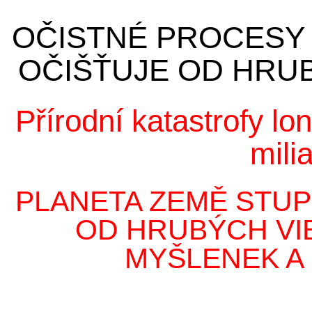
OČISTNÉ PROCESY S
OČIŠŤUJE OD HRU
Přírodní katastrofy lo
mili
PLANETA ZEMĚ STU
OD HRUBÝCH VIB
MYŠLENEK A 