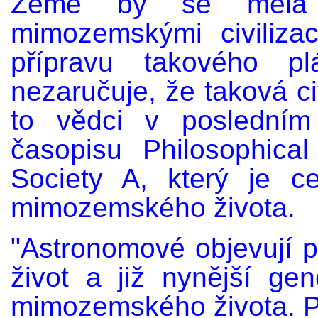
Země by se měla p
mimozemskými civiliza
přípravu takového p
nezaručuje, že taková ci
to vědci v posledním
časopisu Philosophica
Society A, který je c
mimozemského života.
"Astronomové objevují p
život a již nynější ge
mimozemského života. P