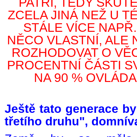
PATŘÍ, TEDY SKUTE
ZCELA JINÁ NEŽ U TÉ
STÁLE VÍCE NAPŘ.
NĚCO VLASTNÍ, ALE 
ROZHODOVAT O VĚC
PROCENTNÍ ČÁSTI S
NA 90 % OVLÁDA
Ještě tato generace by
třetího druhu", domníva