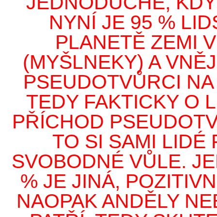
JEDNODUCHÉ, KDYŽ
NYNÍ JE 95 % LID
PLANETĚ ZEMI V
(MYŠLNEKY) A VNĚ
PSEUDOTVŮRCI NA 9
TEDY FAKTICKY O 
PŘÍCHOD PSEUDOTV
TO SI SAMI LIDÉ 
SVOBODNÉ VŮLE. JEN
% JE JINÁ, POZITIVN
NAOPAK ANDĚLY NEB