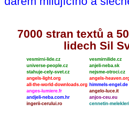
darem milujícího a šlech
7000 stran textů a 
lidech Sil S
vesmirni-lide.cz
vesmirnilide.cz
universe-people.cz
anjeli-neba.sk
stahuje-cely-svet.cz
nejsme-otroci.cz
angels-light.org
angels-heaven.or
all-the-world-downloads.org
himmels-engel.de
anges-lumiere.fr
angelo-luce.it
andjeli-neba.com.hr
anjos-ceu.eu
ingerii-cerului.ro
cennetin-melekleri