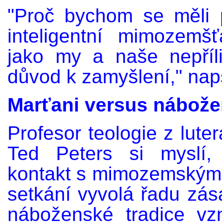
"Proč bychom se měli p
inteligentní mimozemš
jako my a naše nepříl
důvod k zamyšlení," naps
Marťani versus nábože
Profesor teologie z lute
Ted Peters si myslí,
kontakt s mimozemským ž
setkání vyvolá řadu zás
náboženské tradice vz