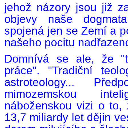
jehož názory jsou již za
objevy naše dogmata
spojená jen se Zemí a 
našeho pocitu nadřazenos
Domnívá se ale, že "
práce". "Tradiční teo
astroteology... Př
mimozemskou intelig
náboženskou vizi o to, 
13,7 miliardy let dějin v