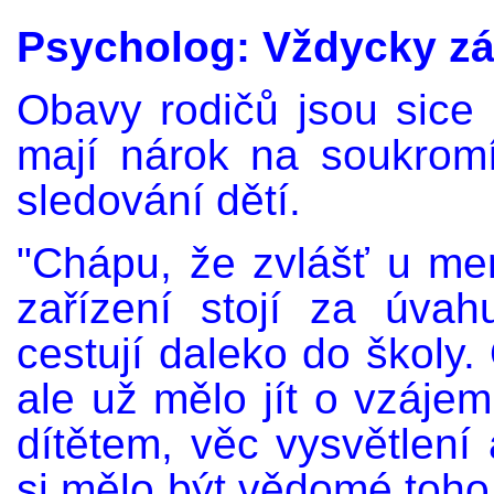
Psycholog: Vždycky zá
Obavy rodičů jsou sice p
mají nárok na soukromí,
sledování dětí.
"Chápu, že zvlášť u me
zařízení stojí za úva
cestují daleko do školy.
ale už mělo jít o vzáj
dítětem, věc vysvětlení
si mělo být vědomé toho,