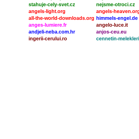
stahuje-cely-svet.cz
nejsme-otroci.cz
angels-light.org
angels-heaven.or
all-the-world-downloads.org
himmels-engel.de
anges-lumiere.fr
angelo-luce.it
andjeli-neba.com.hr
anjos-ceu.eu
ingerii-cerului.ro
cennetin-melekleri