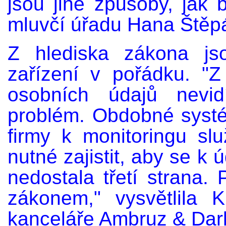
jsou jiné způsoby, jak b
mluvčí úřadu Hana Štěp
Z hlediska zákona js
zařízení v pořádku. "
osobních údajů nevid
problém. Obdobné systé
firmy k monitoringu sl
nutné zajistit, aby se k
nedostala třetí strana.
zákonem," vysvětlila 
kanceláře Ambruz & Dar