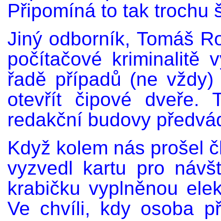
Připomíná to tak trochu š
Jiný odborník, Tomáš R
počítačové kriminalitě 
řadě případů (ne vždy) v
otevřít čipové dveře.
redakční budovy předvádí
Když kolem nás prošel čl
vyzvedl kartu pro návš
krabičku vyplněnou elek
Ve chvíli, kdy osoba př