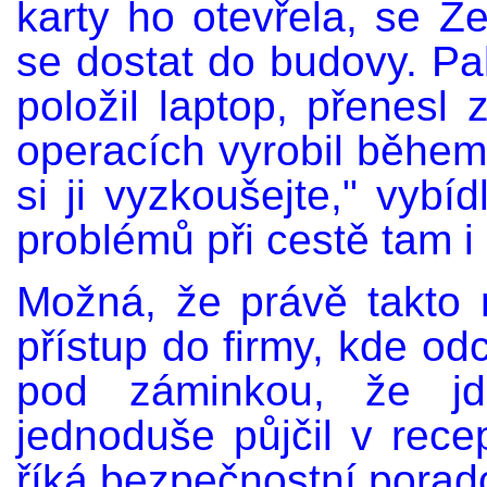
karty ho otevřela, se 
se dostat do budovy. Pak
položil laptop, přenesl
operacích vyrobil během 
si ji vyzkoušejte," vybí
problémů při cestě tam i
Možná, že právě takto 
přístup do firmy, kde odc
pod záminkou, že j
jednoduše půjčil v recep
říká bezpečnostní porad