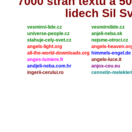
7000 stran textů a 
lidech Sil S
vesmirni-lide.cz
vesmirnilide.cz
universe-people.cz
anjeli-neba.sk
stahuje-cely-svet.cz
nejsme-otroci.cz
angels-light.org
angels-heaven.or
all-the-world-downloads.org
himmels-engel.de
anges-lumiere.fr
angelo-luce.it
andjeli-neba.com.hr
anjos-ceu.eu
ingerii-cerului.ro
cennetin-melekleri