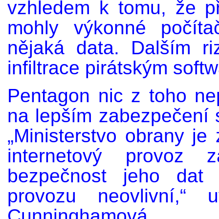
vzhledem k tomu, že př
mohly výkonné počíta
nějaká data. Dalším r
infiltrace pirátským soft
Pentagon nic z toho nep
na lepším zabezpečení 
„Ministerstvo obrany je
internetový provoz 
bezpečnost jeho dat 
provozu neovlivní,“ 
Cunninghamová.