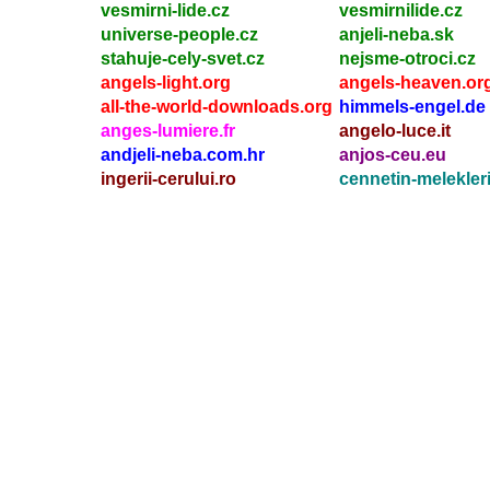
vesmirni-lide.cz
vesmirnilide.cz
universe-people.cz
anjeli-neba.sk
stahuje-cely-svet.cz
nejsme-otroci.cz
angels-light.org
angels-heaven.or
all-the-world-downloads.org
himmels-engel.de
anges-lumiere.fr
angelo-luce.it
andjeli-neba.com.hr
anjos-ceu.eu
ingerii-cerului.ro
cennetin-melekleri