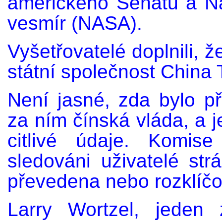
amerického Senátu a Ná
vesmír (NASA).
Vyšetřovatelé doplnili, 
státní společnost China
Není jasné, zda bylo p
za ním čínská vláda, a je
citlivé údaje. Komis
sledováni uživatelé st
převedena nebo rozklíč
Larry Wortzel, jeden