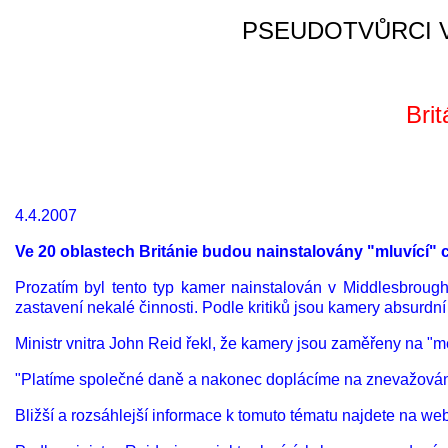
PSEUDOTVŮRCI V
Brit
4.4.2007
Ve 20 oblastech Británie budou nainstalovány "mluvící" 
Prozatím byl tento typ kamer nainstalován v Middlesbroug
zastavení nekalé činnosti. Podle kritiků jsou kamery absurd
Ministr vnitra John Reid řekl, že kamery jsou zaměřeny na "me
"Platíme společné daně a nakonec doplácíme na znevažování n
Bližší a rozsáhlejší informace k tomuto tématu najdete na we