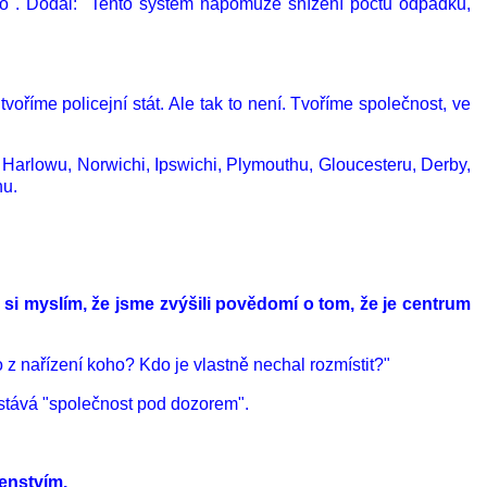
pro". Dodal: "Tento systém napomůže snížení počtu odpadků,
tvoříme policejní stát. Ale tak to není. Tvoříme společnost, ve
arlowu, Norwichi, Ipswichi, Plymouthu, Gloucesteru, Derby,
nu.
m si myslím, že jsme zvýšili povědomí o tom, že je centrum
o z nařízení koho? Kdo je vlastně nechal rozmístit?"
 stává "společnost pod dozorem".
čenstvím.