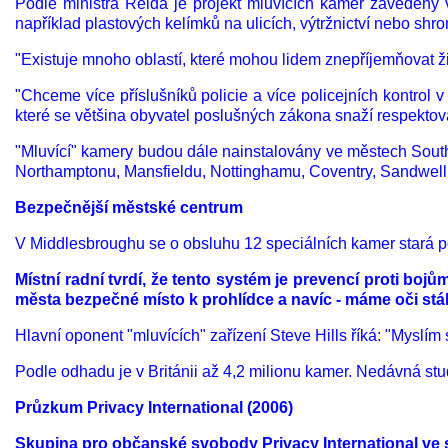
Podle ministra Reida je projekt mluvících kamer zavedený 
například plastových kelímků na ulicích, výtržnictví nebo sh
"Existuje mnoho oblastí, které mohou lidem znepříjemňovat živo
"Chceme více příslušníků policie a více policejních kontrol v 
které se většina obyvatel poslušných zákona snaží respektov
"Mluvící" kamery budou dále nainstalovány ve městech Sout
Northamptonu, Mansfieldu, Nottinghamu, Coventry, Sandwellu
Bezpečnější městské centrum
V Middlesbroughu se o obsluhu 12 speciálních kamer stará per
Místní radní tvrdí, že tento systém je prevencí proti boj
města bezpečné místo k prohlídce a navíc - máme oči stále 
Hlavní oponent "mluvících" zařízení Steve Hills říká: "Myslím 
Podle odhadu je v Británii až 4,2 milionu kamer. Nedávná stu
Průzkum Privacy International (2006)
Skupina pro občanské svobody Privacy International ve sv