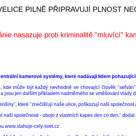
ELICE PILNĚ PŘIPRAVUJÍ PLNOST NE
ánie nasazuje proti kriminalitě "mluvící" k
centrální kamerové systémy, které nadávají lidem pohazují
h, kde může být každý nevhodně se chovající člověk "seřván"
ní a jsou jen dalším příkladem nadměrného se vměšování vlády d
nšiny", které "znečišťují naše ulice, poškozují naši společnost 
aší společnosti - oboje z vlastních kapes den co den," dodal.
bu www.stahuje-cely-svet.cz .