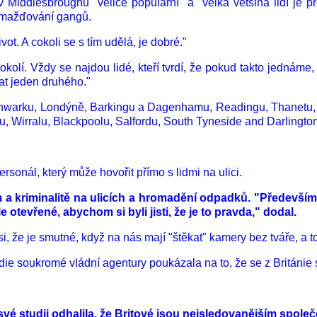
v Middlesbroughu "velice populární" a "velká většina lidí je 
romažďování gangů.
t. A cokoli se s tím udělá, je dobré."
okolí. Vždy se najdou lidé, kteří tvrdí, že pokud takto jednáme, 
at jeden druhého."
hwarku, Londýně, Barkingu a Dagenhamu, Readingu, Thanetu, H
, Wirralu, Blackpoolu, Salfordu, South Tyneside and Darlingto
sonál, který může hovořit přímo s lidmi na ulici.
ům a kriminalitě na ulicích a hromadění odpadků. "Předevší
otevřené, abychom si byli jisti, že je to pravda," dodal.
si, že je smutné, když na nás mají "štěkat" kamery bez tváře, a t
die soukromé vládní agentury poukázala na to, že se z Británie
é studii odhalila, že Britové jsou nejsledovanějším spole