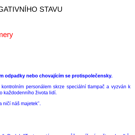
GATIVNÍHO STAVU
amery
cím odpadky nebo chovajícím se protispolečensky.
 kontrolním personálem skrze speciální tlampač a vyzván k
o každodenního života lidí.
a ničí náš majetek".