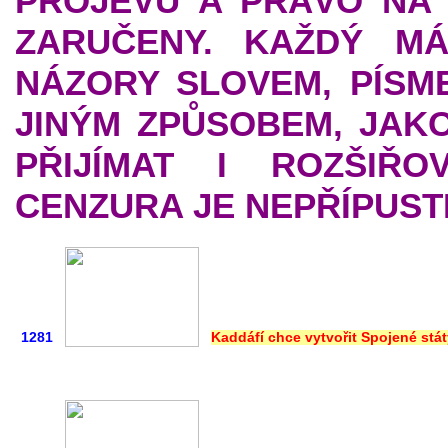
PROJEVU A PRÁVO NA
ZARUČENY. KAŽDÝ M
NÁZORY SLOVEM, PÍSM
JINÝM ZPŮSOBEM, JAKO
PŘIJÍMAT I ROZŠIŘO
CENZURA JE NEPŘÍPUST
1281
Kaddáfí chce vytvořit Spojené stát