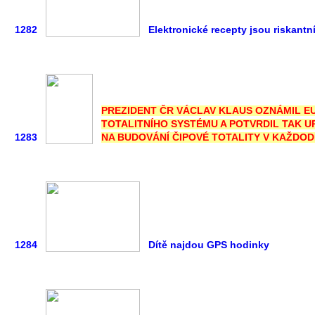
1282
Elektronické recepty jsou riskantní
PREZIDENT ČR VÁCLAV KLAUS OZNÁMIL E
TOTALITNÍHO SYSTÉMU A POTVRDIL TAK 
1283
NA BUDOVÁNÍ ČIPOVÉ TOTALITY V KAŽDODE
1284
Dítě najdou GPS hodinky