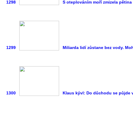
1298
S oteplováním moří zmizela pětina
1299
Miliarda lidí zůstane bez vody. Mo
1300
Klaus kývl: Do důchodu se půjde 