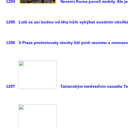
1294
Severní Korea povolí mobily. Ale 
1295
Lidé se asi budou od léta hůře vyhýbat soudním obsíl
1296
V Praze protestovaly stovky lidí proti rasismu a neonac
1297
Tatranským medveďom nasadia Tel