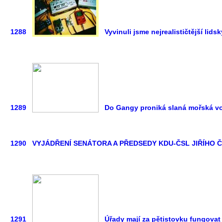
1288
Vyvinuli jsme nejrealističtější lids
1289
Do Gangy proniká slaná mořská v
1290
VYJÁDŘENÍ SENÁTORA A PŘEDSEDY KDU-ČSL JIŘÍHO 
1291
Úřady mají za pětistovku fungova