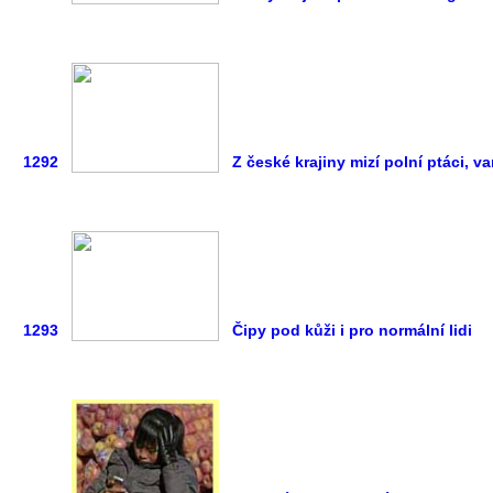
1292
Z české krajiny mizí polní ptáci, v
1293
Čipy pod kůži i pro normální lidi